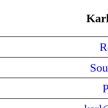
Karl
R
Sou
P